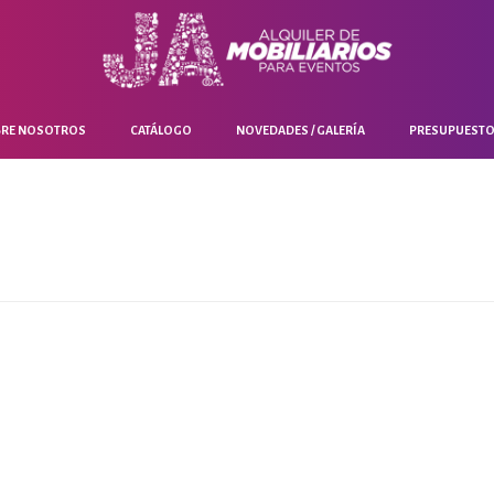
RE NOSOTROS
CATÁLOGO
NOVEDADES / GALERÍA
PRESUPUEST