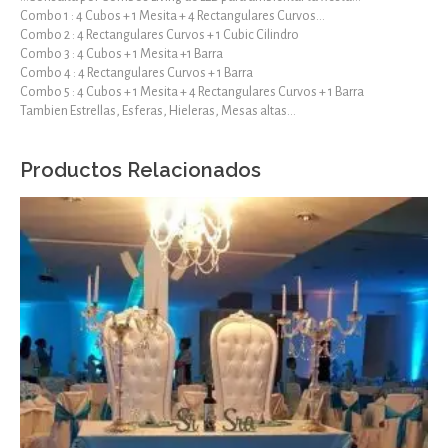
Combo 1 : 4 Cubos + 1 Mesita + 4 Rectangulares Curvos…
Combo 2 : 4 Rectangulares Curvos + 1 Cubic Cilindro
Combo 3 : 4 Cubos + 1 Mesita +1 Barra
Combo 4 : 4 Rectangulares Curvos + 1 Barra
Combo 5 : 4 Cubos + 1 Mesita + 4 Rectangulares Curvos + 1 Barra
Tambien Estrellas, Esferas, Hieleras, Mesas altas…
Productos Relacionados