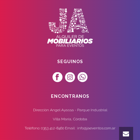
SEGUINOS
ENCONTRANOS
Dirección Angel Ayassa - Parque Industrial
Villa María, Córdoba
Teléfono: 0353 412-8460 Email : info@jaeventos.com.ar