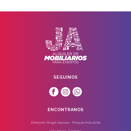
SEGUINOS
ENCONTRANOS
Dirección Angel Ayassa - Parque Industrial