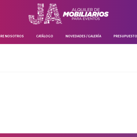
RE NOSOTROS
CATÁLOGO
NOVEDADES / GALERÍA
PRESUPUEST