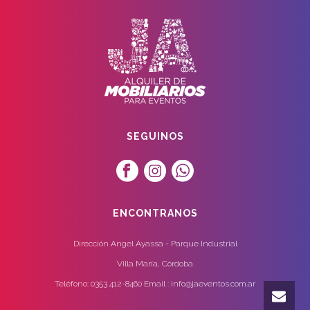
SEGUINOS
ENCONTRANOS
Dirección Angel Ayassa - Parque Industrial
Villa María, Córdoba
Teléfono: 0353 412-8460 Email : info@jaeventos.com.ar